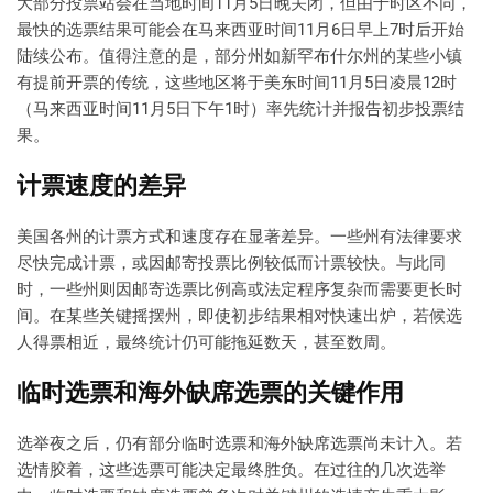
大部分投票站会在当地时间11月5日晚关闭，但由于时区不同，
最快的选票结果可能会在马来西亚时间11月6日早上7时后开始
陆续公布。值得注意的是，部分州如新罕布什尔州的某些小镇
有提前开票的传统，这些地区将于美东时间11月5日凌晨12时
（马来西亚时间11月5日下午1时）率先统计并报告初步投票结
果。
计票速度的差异
美国各州的计票方式和速度存在显著差异。一些州有法律要求
尽快完成计票，或因邮寄投票比例较低而计票较快。与此同
时，一些州则因邮寄选票比例高或法定程序复杂而需要更长时
间。在某些关键摇摆州，即使初步结果相对快速出炉，若候选
人得票相近，最终统计仍可能拖延数天，甚至数周。
临时选票和海外缺席选票的关键作用
选举夜之后，仍有部分临时选票和海外缺席选票尚未计入。若
选情胶着，这些选票可能决定最终胜负。在过往的几次选举