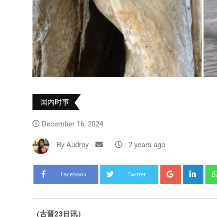
国内时事
December 16, 2024
By
Audrey
-
2 years ago
Facebook
Twitter
（古晋23日讯）