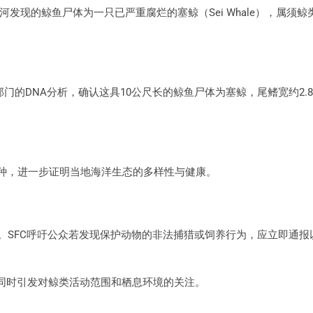
发现的鲸鱼尸体为一只已严重腐烂的塞鲸（Sei Whale），属须鲸
门的DNA分析，确认这具10公尺长的鲸鱼尸体为塞鲸，尾鳍宽约2.
5种，进一步证明当地海洋生态的多样性与健康。
近。SFC呼吁公众若发现保护动物的非法捕猎或饲养行为，应立即通报
同时引发对鲸类活动范围和栖息环境的关注。