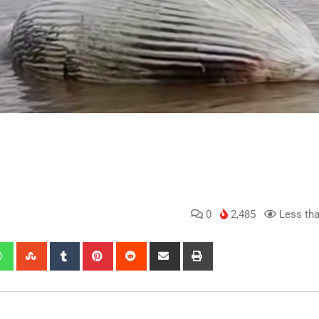
0
2,485
Less tha