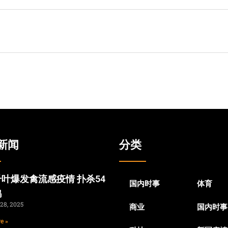
新闻
分类
叶爆发禽流感疫情 扑杀54
国内时事
体育
鸡
28, 2025
商业
国内时事
e »