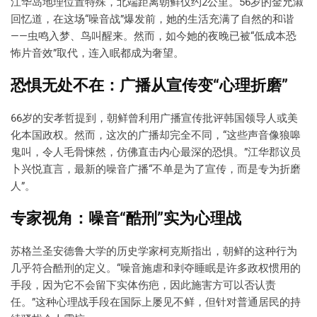
江华岛地理位置特殊，北端距离朝鲜仅约2公里。56岁的金允淑
回忆道，在这场“噪音战”爆发前，她的生活充满了自然的和谐
——虫鸣入梦、鸟叫醒来。然而，如今她的夜晚已被“低成本恐
怖片音效”取代，连入眠都成为奢望。
恐惧无处不在：广播从宣传变“心理折磨”
66岁的安孝哲提到，朝鲜曾利用广播宣传批评韩国领导人或美
化本国政权。然而，这次的广播却完全不同，“这些声音像狼嗥
鬼叫，令人毛骨悚然，仿佛直击内心最深的恐惧。”江华郡议员
卜兴悦直言，最新的噪音广播“不单是为了宣传，而是专为折磨
人”。
专家视角：噪音“酷刑”实为心理战
苏格兰圣安德鲁大学的历史学家柯克斯指出，朝鲜的这种行为
几乎符合酷刑的定义。“噪音施虐和剥夺睡眠是许多政权惯用的
手段，因为它不会留下实体伤疤，因此施害方可以否认责
任。”这种心理战手段在国际上屡见不鲜，但针对普通居民的持