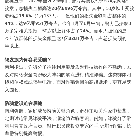
数据显示，2022年至2023年间，警方共接获5万9974宗网络诈
骗案，总损失金额高达
20亿6996万令吉
。其中，50岁以上受骗
者约占
18.6%
（1万157人），但他们的损失金额却占整体的
44%
，达
9亿零951万令吉
。今年1月至6月中旬，警方已接获3
万多宗相关投报，50岁以上群体占了
24%
。更令人担忧的是，
今年该群体的损失金额已达
7亿8281万令吉
，占总损失额的一
半以上。
银发族为何容易受骗？
南利指出，诈骗分子往往利用银发族对科技操作的不熟悉，以
及对网络安全意识较为薄弱的弱点进行精准诈骗。这类群体习
惯相信权威或陌生电话，面对诈骗集团的高超话术，更容易落
入圈套。
防骗意识迫在眉睫
南利强调，家庭成员扮演关键角色，必须主动关注家中长辈，
定期讨论常见诈骗手法，灌输防诈骗意识。例如，诈骗分子常
利用冒充政府官员、银行职员或投资专家的手段进行诈骗，长
辈需特别提高警惕。