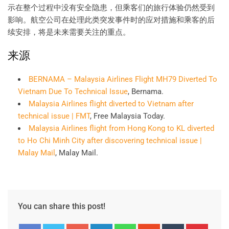
示在整个过程中没有安全隐患，但乘客们的旅行体验仍然受到
影响。航空公司在处理此类突发事件时的应对措施和乘客的后
续安排，将是未来需要关注的重点。
来源
BERNAMA – Malaysia Airlines Flight MH79 Diverted To
Vietnam Due To Technical Issue
, Bernama.
Malaysia Airlines flight diverted to Vietnam after
technical issue | FMT
, Free Malaysia Today.
Malaysia Airlines flight from Hong Kong to KL diverted
to Ho Chi Minh City after discovering technical issue |
Malay Mail
, Malay Mail.
You can share this post!