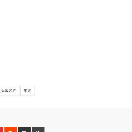
境头戴装置
苹果