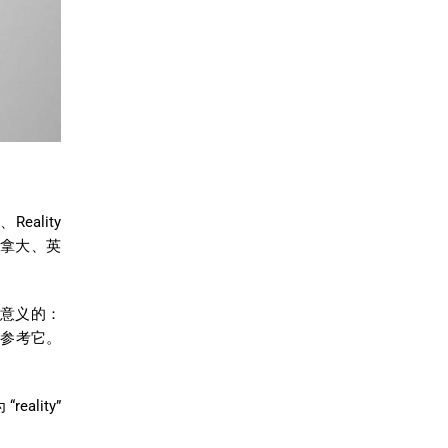
ality
加拿大、英
意义的：
能会参考它。
lity”