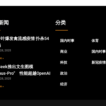
新闻
分类
叶爆发禽流感疫情 扑杀54
国内时事
体育
鸡
28, 2025
商业
国内时事
e »
科技
新冠疫情
pSeek推出文生图模
nus-Pro” 性能超越OpenAI
政治
28, 2025
经济
e »