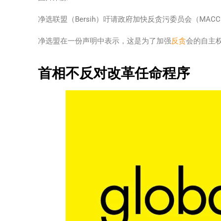
净选联盟（Bersih）吁请政府加快反贪污委员会（M
净选盟在一份声明中表示，这是为了加强
反贪
会的自主
首相不反对改革任命程序