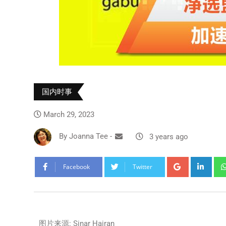
国内时事
March 29, 2023
By
Joanna Tee
-
3 years ago
Facebook
Twitter
图片来源: Sinar Hairan