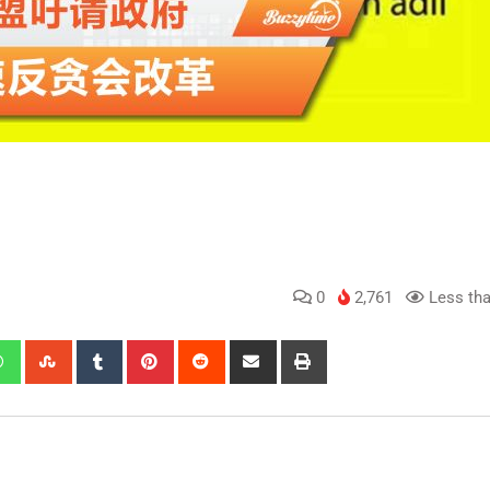
0
2,761
Less tha