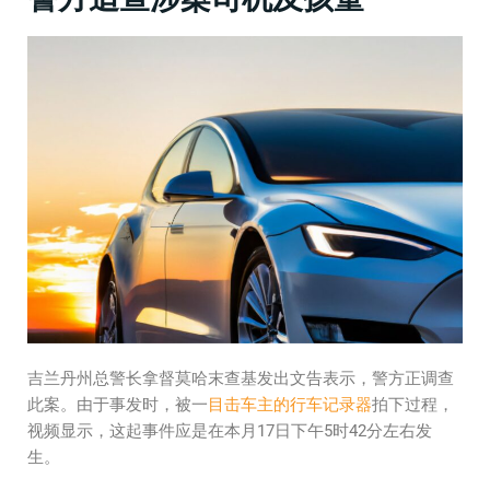
吉兰丹州总警长拿督莫哈末查基发出文告表示，警方正调查
此案。由于事发时，被一
目击车主的行车记录器
拍下过程，
视频显示，这起事件应是在本月17日下午5时42分左右发
生。