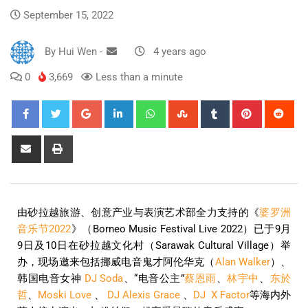
September 15, 2022
By
Hui Wen
-
4 years ago
0
3,669
Less than a minute
由砂拉越旅游、创意产业与表演艺术部全力支持的《
婆罗洲
音乐节2022
》（Borneo Music Festival Live 2022）已于9月
9日及10日在砂拉越文化村（Sarawak Cultural Village）举
办，现场邀来包括挪威电音鬼才阿伦华克（
Alan Walker
）、
韩国电音女神
DJ Soda
、“电音公主”
蔡恩雨
、
林宇中
、
东於
哲
、
Moski Love
、
DJ Alexis Grace
、
DJ X Factor
等海内外