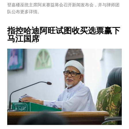
登嘉楼巫统主席阿末赛益将会召开新闻发布会，并与律师团
队公布更多详情。
指控哈迪阿旺试图收买选票赢下
马江国席