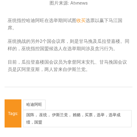
图片来源: Atvnews
巫统指控哈迪阿旺在选举期间试图
收买
选票以赢下马江国
席。
巫统挑战的另外2个国会议席，则是甘马挽及瓜拉登嘉楼。同
样的，巫统指控国盟候选人在选举期间涉及贪污行为。
目前，瓜拉登嘉楼国会议员为拿督阿末安扎、甘马挽国会议
员是仄阿里亚斯，两人皆来自伊斯兰党。
哈迪阿旺
Tags:
国阵， 巫统， 伊斯兰党， 贿赂，买票，选举，选举成
绩，国盟