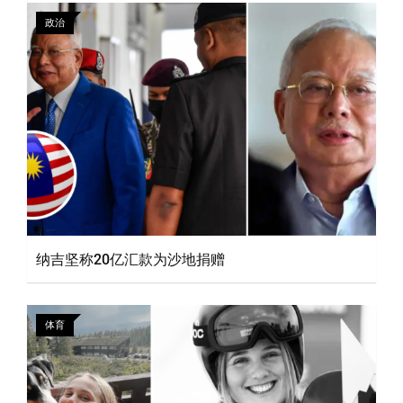
政治
纳吉坚称20亿汇款为沙地捐赠
体育