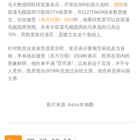
马大教授阿旺阿兹曼表示，尽管在509全国大选时，
国阵
在
双溪毛糯国席只取得21%得票率，并以2万6634张多数票败
北，但在接受
《东方日报》访问
时，他看好凯里可以在双溪
毛糯国席突围。并表示双溪毛糯国席的马来选民已高达
70%，而凯里前往该区，是建立在这个基础上。
针对凯里在发表竞选宣言时，发言表示要领导巫统及当首
相，李泰德在接受《东方日报》访问时表示，凯里在党内的
形象鲜明，他向来不满 “官司派”，以发表这个言语，并不令
人意外。凯里曾自2018年竞选过巫统主席，他也有意再问鼎
主席。
影片来源: Astro本地圈