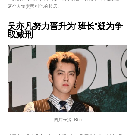
两个人负责照料他的起居。
吴亦凡努力晋升为"班长"疑为争
取减刑
图片来源: Bbc