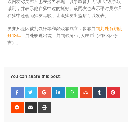
该网友称吴亦凡也在努力表现，以争取晋升为”班长”以争取
减刑，并表示他在狱中过的挺好。该网友也表示平时吴亦凡
在狱中还会为狱友写歌，让该狱友出监后可以发表。
吴亦凡是因被判强奸罪和聚众罪成立，多罪并
罚判处有期徒
刑13年
，并处驱逐出境，并罚款6亿元人民币（约3.8亿令
吉）。
You can share this post!