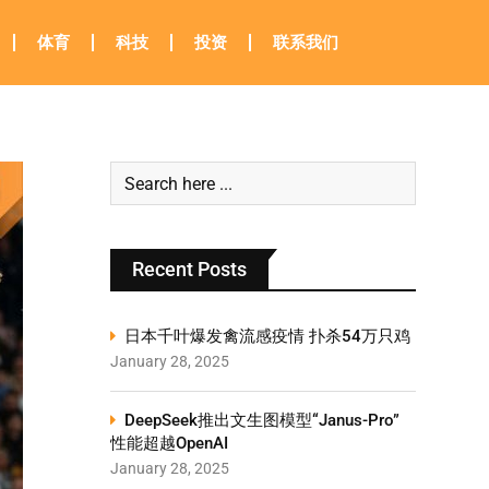
体育
科技
投资
联系我们
Recent Posts
日本千叶爆发禽流感疫情 扑杀54万只鸡
January 28, 2025
DeepSeek推出文生图模型“Janus-Pro”
性能超越OpenAI
January 28, 2025