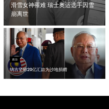
滑雪女神罹难 瑞士奥运选手因雪
崩离世
政治
纳吉坚称20亿汇款为沙地捐赠