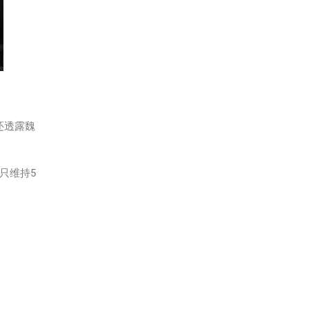
还透露魏
只维持5