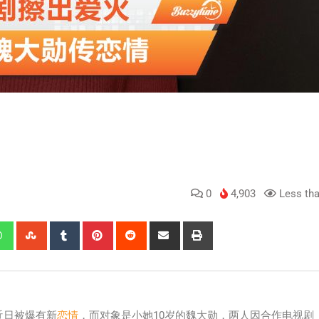
0
4,903
Less tha
近日被爆有新
恋情
，而对象是小她10岁的魏大勋，两人因合作电视剧