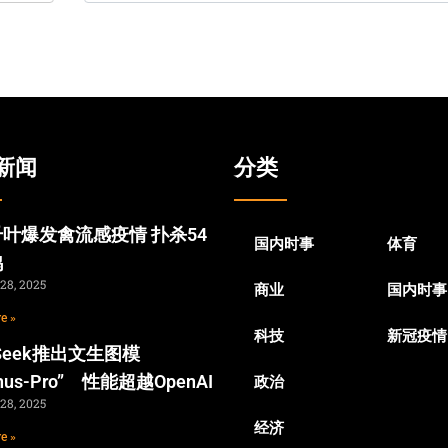
新闻
分类
叶爆发禽流感疫情 扑杀54
国内时事
体育
鸡
28, 2025
商业
国内时事
e »
科技
新冠疫情
pSeek推出文生图模
nus-Pro” 性能超越OpenAI
政治
28, 2025
经济
e »