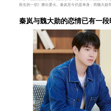
医生的一切》擦出爱火。秦岚至今仍是单身，而魏大勋
秦岚与魏大勋的恋情已有一段