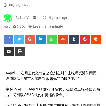
July 21, 2022
By
Hui Yi
-
4 years ago
0
3,856
Less than a minute
Rapid KL 在网上发文劝告公众别在列车上吃喝反激怒网民，
反遭网民在留言区灌爆“先改善你们的服务吧！”
事缘本周一，Rapid KL发布两名女子在捷运上吃杯面的照
片，随图以诙谐方式勿在捷运内饮食。
“我们可不记得列车上有提供杯面的热水，而你们顾著吃没戴