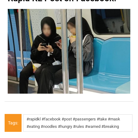
#rapidkl #facebook #post #passengers #take #mask
Tags:
#eating #noodles #hungry #rules #warned #breaking