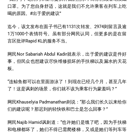
口罩。为了您自身舒适，这就是我们不允许乘客在列车上吃
喝的原因。#出于爱的建议”
迄今，该文发布在面子书已有1131次转发、2974则留言及逾
1万1000个表情符号。虽有部分网民认同，但更多的是在留
言区批评Rapid KL的服务不当。
网民Nor Sabariah Abdul Kadir就表示，出于爱的建议是件好
事，但民众也想建议尽快维修损坏的手扶梯以及漏水的天花
板。
“连鲸鱼都可以在里面游泳了！到现在已经几个月，甚至几年
了！这是讽刺的场景，你们就不该为乘客行为蒙羞吗？”
网民Khauselyia Padmanathan则说：“那么我们长久以来给你
们的建议呢？那迟到的轻快铁和巴士是怎么回事？”
网民Najib Hamid讽刺道：“也许她们是饿了吧，因为手扶梯
和电梯都坏了，她们不得已需爬楼梯，又或是她们等列车等