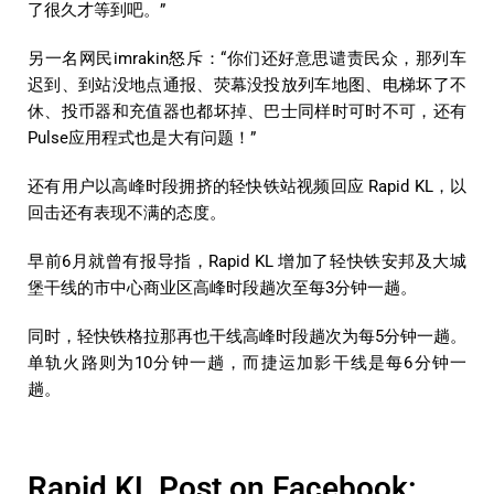
了很久才等到吧。”
另一名网民imrakin怒斥：“你们还好意思谴责民众，那列车
迟到、到站没地点通报、荧幕没投放列车地图、电梯坏了不
休、投币器和充值器也都坏掉、巴士同样时可时不可，还有
Pulse应用程式也是大有问题！”
还有用户以高峰时段拥挤的轻快铁站视频回应 Rapid KL，以
回击还有表现不满的态度。
早前6月就曾有报导指，Rapid KL 增加了轻快铁安邦及大城
堡干线的市中心商业区高峰时段趟次至每3分钟一趟。
同时，轻快铁格拉那再也干线高峰时段趟次为每5分钟一趟。
单轨火路则为10分钟一趟，而捷运加影干线是每6分钟一
趟。
Rapid KL Post on Facebook: