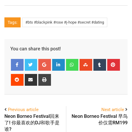
Tags:
#bts #blackpink #rose #j-hope #secret #dating
You can share this post!
Previous article
Next article
Neon Borneo Festival回来
Neon Borneo Festival 早鸟
了! 你最喜欢的DJ和歌手是
价仅需RM199
谁?