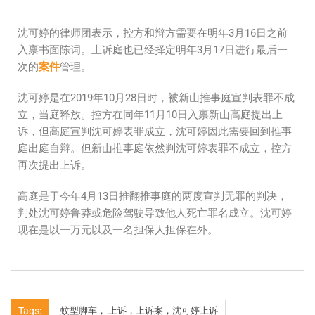
沈可婷的律师团表示，控方和辩方需要在明年3月16日之前
入禀书面陈词。上诉庭也已经择定明年3月17日进行最后一
次的
案件
管理。
沈可婷是在2019年10月28日时，被新山推事庭宣判表罪不成
立，当庭释放。控方在同年11月10日入禀新山高庭提出上
诉，但高庭宣判沈可婷表罪成立，沈可婷因此需要回到推事
庭出庭自辩。但新山推事庭依然判沈可婷表罪不成立，控方
再次提出上诉。
高庭是于今年4月13日推翻推事庭的两度宣判无罪的判决，
判处沈可婷鲁莽或危险驾驶导致他人死亡罪名成立。沈可婷
现在是以一万元以及一名担保人担保在外。
Tags:
蚊型脚车， 上诉，上诉案，沈可婷上诉