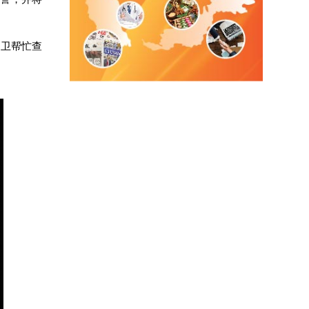
警卫帮忙查