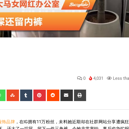
0
4,031
Less tha
服饰品牌
，在IG拥有11万粉丝，未料她近期却在社群网站分享遭疯
坏，还大了一坨屎、留下一件三角裤，令她非常害怕，事后也急忙