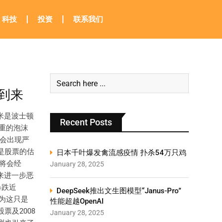
科技
投资
联系我们
到来
米是波士顿
Recent Posts
重的泡沫
才会出现严
是股票的估
日本千叶爆发禽流感疫情 扑杀54万只鸡
将会经
January 28, 2025
来进一步恶
暴跌近
DeepSeek推出文生图模型“Janus-Pro”
认为这只是
性能超越OpenAI
及2008
January 28, 2025