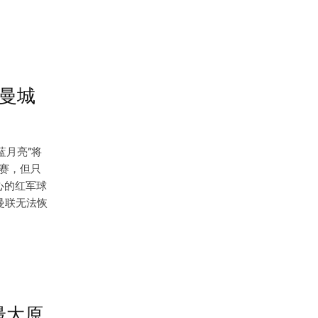
%曼城
蓝月亮”将
赛，但只
心的红军球
曼联无法恢
最大原