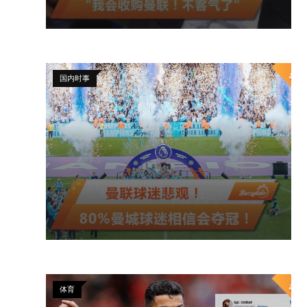
国内时事
体育