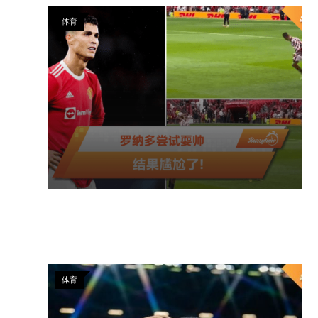
体育
体育