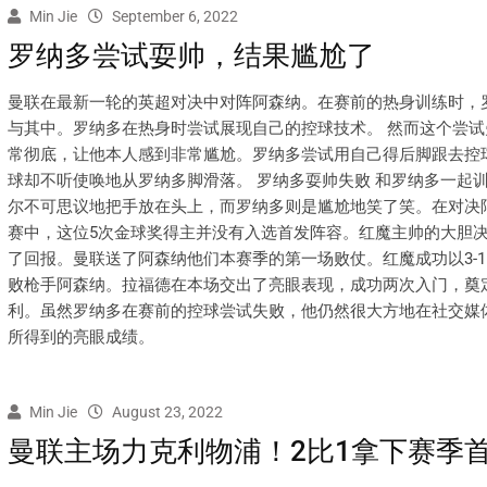
Min Jie
September 6, 2022
罗纳多尝试耍帅，结果尴尬了
曼联在最新一轮的英超对决中对阵阿森纳。在赛前的热身训练时，
与其中。罗纳多在热身时尝试展现自己的控球技术。 然而这个尝试
常彻底，让他本人感到非常尴尬。罗纳多尝试用自己得后脚跟去控
球却不听使唤地从罗纳多脚滑落。 罗纳多耍帅失败 和罗纳多一起
尔不可思议地把手放在头上，而罗纳多则是尴尬地笑了笑。在对决
赛中，这位5次金球奖得主并没有入选首发阵容。红魔主帅的大胆
了回报。曼联送了阿森纳他们本赛季的第一场败仗。红魔成功以3-
败枪手阿森纳。拉福德在本场交出了亮眼表现，成功两次入门，奠
利。虽然罗纳多在赛前的控球尝试失败，他仍然很大方地在社交媒
所得到的亮眼成绩。
Min Jie
August 23, 2022
曼联主场力克利物浦！2比1拿下赛季首