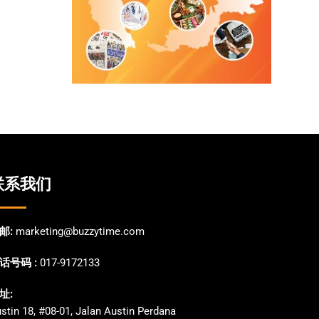
联系我们
邮:
marketing@buzzytime.com
话号码 :
017-9172133
址:
stin 18, #08-01, Jalan Austin Perdana