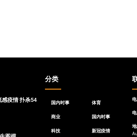
分类
感疫情 扑杀54
电
国内时事
体育
电
商业
国内时事
地
科技
新冠疫情
Au
文生图模