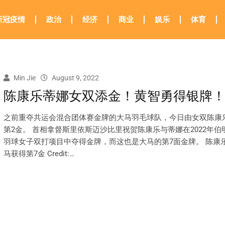
新冠疫情
政治
经济
商业
娱乐
体育
Min Jie
August 9, 2022
陈康乐蒂娜女双添金！黄智勇得银牌
之前重夺共运会混合团体赛金牌的大马羽毛球队，今日由女双陈康
第2金。 首相拿督斯里依斯迈沙比里祝贺陈康乐与蒂娜在2022年伯
羽球女子双打项目中夺得金牌，而这也是大马的第7面金牌。 陈康
马获得第7金 Credit:…