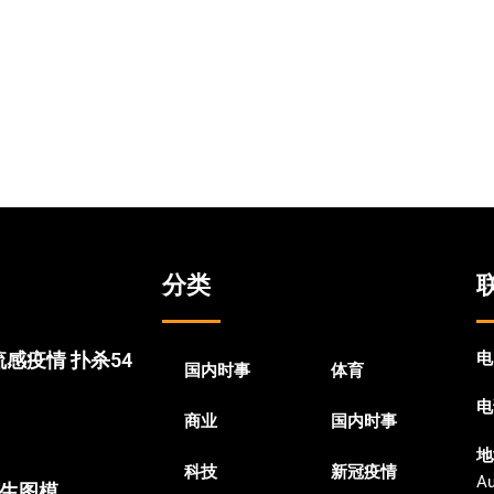
分类
感疫情 扑杀54
电
国内时事
体育
电
商业
国内时事
地
科技
新冠疫情
Au
文生图模