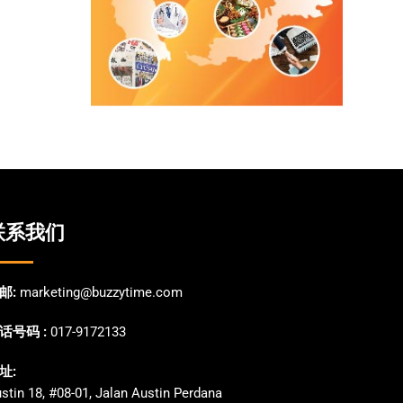
联系我们
邮:
marketing@buzzytime.com
话号码 :
017-9172133
址:
stin 18, #08-01, Jalan Austin Perdana