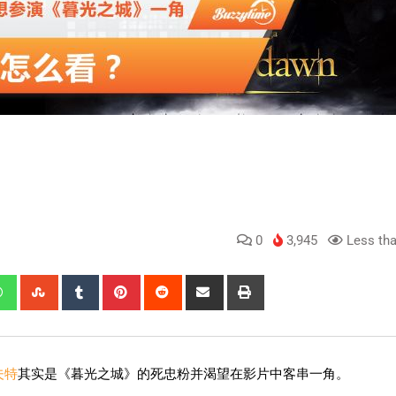
0
3,945
Less tha
夫特
其实是《暮光之城》的死忠粉并渴望在影片中客串一角。