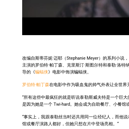
改编自斯蒂芬妮·迈耶（Stephanie Meyer）的
主演的罗伯特·帕丁森、克里斯汀·斯图尔特和泰勒·洛特
导的《
蝙蝠侠
》电影中饰演蝙蝠侠。
罗伯特·帕丁森
在电影中作为吸血鬼的帅气外表让全世界
“所有这些中最疯狂的就是听说泰勒斯威夫特是一个巨大的
是因为她是一个 Twi-hard。她会成为自助餐厅、小
“事实上，我跟泰勒丝当时还共用同一位经纪人，而他
馆或餐厅演路人都好，但她只想在片中登场亮相。“