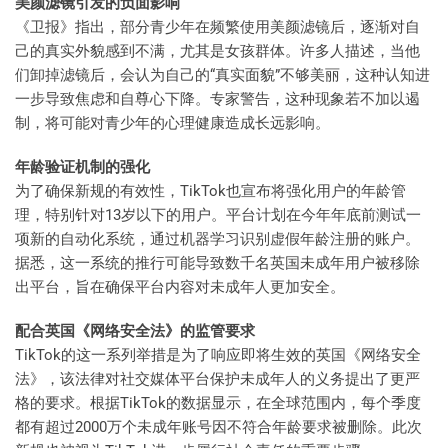
美颜滤镜引发的负面影响
《卫报》指出，部分青少年在频繁使用美颜滤镜后，逐渐对自
己的真实外貌感到不满，尤其是女孩群体。许多人描述，当他
们卸掉滤镜后，会认为自己的“真实面貌”不够美丽，这种认知进
一步导致焦虑和自尊心下降。专家警告，这种现象若不加以遏
制，将可能对青少年的心理健康造成长远影响。
年龄验证机制的强化
为了确保新规的有效性，TikTok也宣布将强化用户的年龄管
理，特别针对13岁以下的用户。平台计划在今年年底前测试一
项新的自动化系统，通过机器学习识别虚假年龄注册的账户。
据悉，这一系统的推行可能导致数千名英国未成年用户被移除
出平台，旨在确保平台内容对未成年人更加安全。
配合英国《网络安全法》的监管要求
TikTok的这一系列举措是为了响应即将生效的英国《网络安全
法》，该法律对社交媒体平台保护未成年人的义务提出了更严
格的要求。根据TikTok的数据显示，在全球范围内，每个季度
都有超过2000万个未成年账号因不符合年龄要求被删除。此次