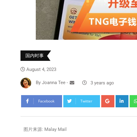
国内时事
August 4, 2023
By
Joanna Tee
-
3 years ago
Facebook
Twitter
图片来源: Malay Mail