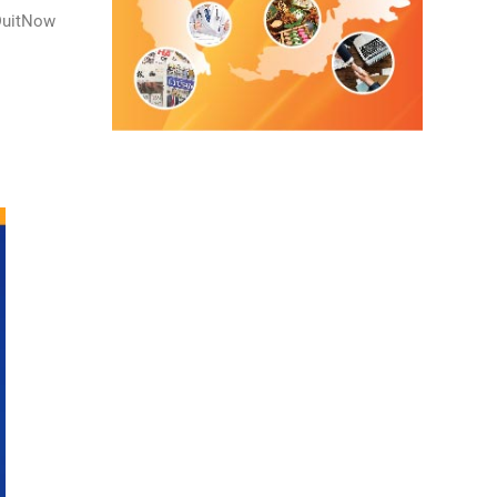
itNow