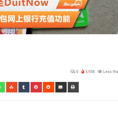
0
3,938
Less tha