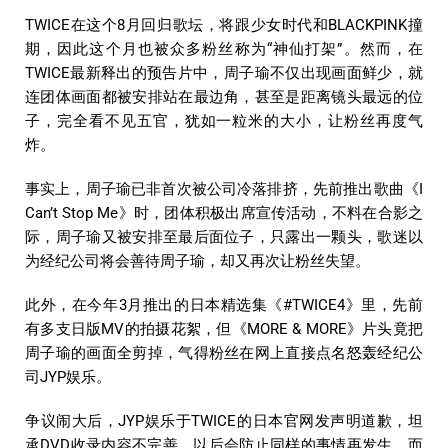
TWICE在这个8月回归歌坛，将跟少女时代和BLACKPINK撞
期，因此这个月也被众多粉丝称为“神仙打架”。然而，在
TWICE最新释出的预告片中，周子瑜不仅出现画面鲜少，就
连团体画面都被安排站在最边角，甚至是距离镜头最远的位
子，完全看不见五官，犹如一粒米的大小，让粉丝再度气
炸。
事实上，周子瑜已非首次被公司冷落排挤，先前推出歌曲《I
Can’t Stop Me》时，团体积极出席宣传活动，不料在合影之
际，周子瑜又被安排至最后面位子，只露出一颗头，歌迷以
为经纪公司将会善待周子瑜，却又再次让粉丝失望。
此外，在今年3月推出的日本精选集《#TWICE4》里，先前
有多支日版MV的拍摄花絮，但《MORE & MORE》片头竟把
周子瑜的画面全剪掉，气得粉丝在网上直接点名怒轰经纪公
司JYP娱乐。
争议闹大后，JYP娱乐于TWICE的日本官网发声明道歉，坦
承DVD收录内容不完善，以后会防止同样的事情再发生。而