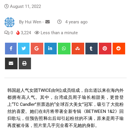
August 11, 2022
By
Hui Wen
-
4 years ago
0
3,224
Less than a minute
韩国超人气女团TWICE由9位成员组成，自出道以来在海内外
都拥有高人气。其中，台湾成员周子瑜长相甜美，更曾登
上“TC Candler”所票选的“全球百大美女”冠军，吸引了大批粉
丝的喜爱。她们在8月将带著全新专辑《BETWEEN 1&2》回
归歌坛，但预告照释出后却引起粉丝的不满，原来是周子瑜
再度被冷落，照片里几乎完全看不见她的身影。