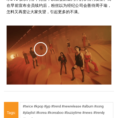
在早前宣布全员续约后，粉丝以为经纪公司会善待周子瑜，
怎料又再度让大家失望，引起更多的不满。
#twice #kpop #jyp #trend #newrelease #album #song
Tags:
#playlist #korea #koreaboo #buzzytime #news #trendy