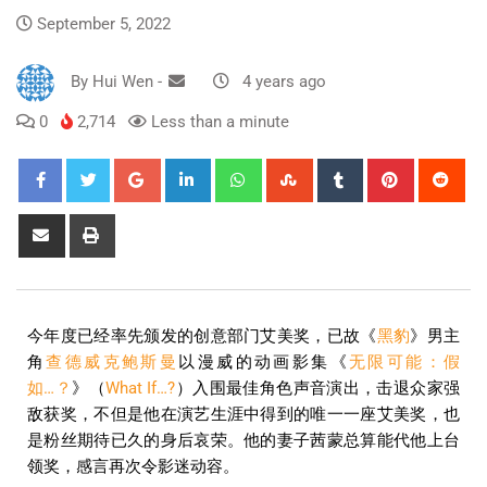
September 5, 2022
By
Hui Wen
-
4 years ago
0
2,714
Less than a minute
今年度已经率先颁发的创意部门艾美奖，已故《
黑豹
》男主
角
查德威克鲍斯曼
以漫威的动画影集《
无限可能：假
如…？
》（
What If…?
）入围最佳角色声音演出，击退众家强
敌获奖，不但是他在演艺生涯中得到的唯一一座艾美奖，也
是粉丝期待已久的身后哀荣。他的妻子茜蒙总算能代他上台
领奖，感言再次令影迷动容。