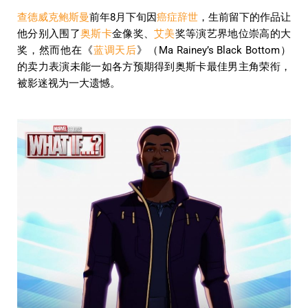
查德威克鲍斯曼
前年8月下旬因
癌症辞世
，生前留下的作品让
他分别入围了
奥斯卡
金像奖、
艾美
奖等演艺界地位崇高的大
奖，然而他在《
蓝调天后
》（Ma Rainey’s Black Bottom）
的卖力表演未能一如各方预期得到奥斯卡最佳男主角荣衔，
被影迷视为一大遗憾。