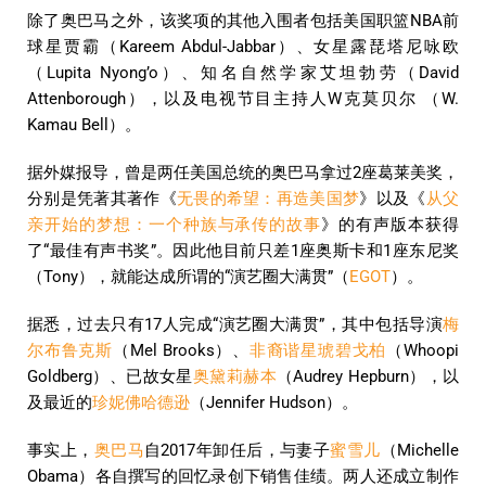
除了奥巴马之外，该奖项的其他入围者包括美国职篮NBA前
球星贾霸（Kareem Abdul-Jabbar）、女星露琵塔尼咏欧
（Lupita Nyong’o）、知名自然学家艾坦勃劳（David
Attenborough），以及电视节目主持人W克莫贝尔 （W.
Kamau Bell）。
据外媒报导，曾是两任美国总统的奥巴马拿过2座葛莱美奖，
分别是凭著其著作《
无畏的希望：再造美国梦
》以及《
从父
亲开始的梦想：一个种族与承传的故事
》的有声版本获得
了“最佳有声书奖”。因此他目前只差1座奥斯卡和1座东尼奖
（Tony），就能达成所谓的“演艺圈大满贯”（
EGOT
）。
据悉，过去只有17人完成“演艺圈大满贯”，其中包括导演
梅
尔布鲁克斯
（Mel Brooks）、
非裔谐星琥碧戈柏
（Whoopi
Goldberg）、已故女星
奥黛莉赫本
（Audrey Hepburn），以
及最近的
珍妮佛哈德逊
（Jennifer Hudson）。
事实上，
奥巴马
自2017年卸任后，与妻子
蜜雪儿
（Michelle
Obama）各自撰写的回忆录创下销售佳绩。两人还成立制作