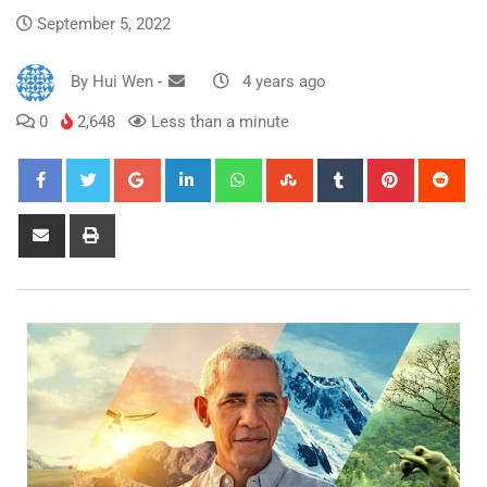
September 5, 2022
By
Hui Wen
-
4 years ago
0
2,648
Less than a minute