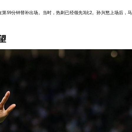
第59分钟替补出场。当时，热刺已经领先3比2。孙兴慜上场后，
望