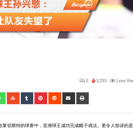
0
3,253
Less tha
垒莱切斯特的球赛中，亚洲球王成功完成帽子戏法。更令人惊讶的