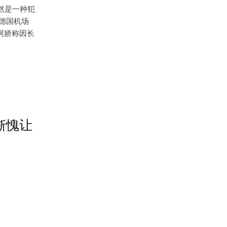
然是一种犯
在德国机场
阿娇称因长
惭愧让