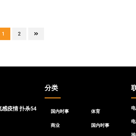
1
2
分类
感疫情 扑杀54
电
国内时事
体育
电
商业
国内时事
地