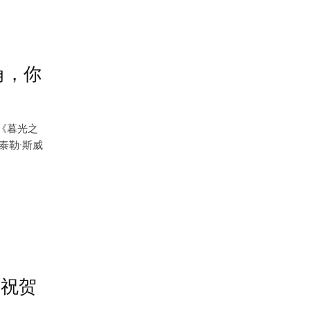
角，你
《暮光之
泰勒·斯威
起祝贺