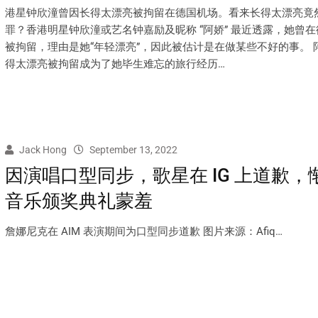
港星钟欣潼曾因长得太漂亮被拘留在德国机场。看来长得太漂亮竟
罪？香港明星钟欣潼或艺名钟嘉励及昵称 “阿娇” 最近透露，她曾
被拘留，理由是她“年轻漂亮”，因此被估计是在做某些不好的事。 
得太漂亮被拘留成为了她毕生难忘的旅行经历…
Jack Hong
September 13, 2022
因演唱口型同步，歌星在 IG 上道歉，
音乐颁奖典礼蒙羞
詹娜尼克在 AIM 表演期间为口型同步道歉 图片来源：Afiq…