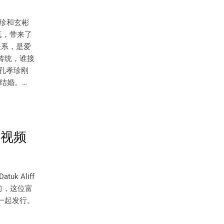
珍和玄彬
真，带来了
关系，是爱
传统，谁接
，孔孝珍刚
结婚。…
短视频
 Aliff
前，这位富
一起发行。