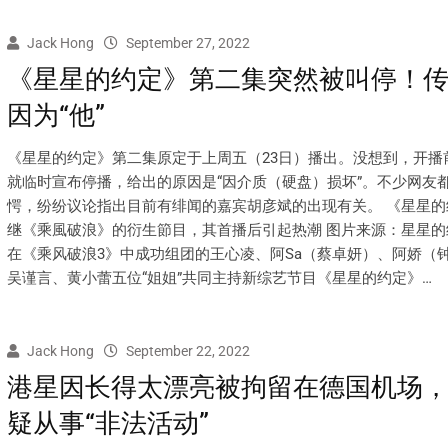
Jack Hong
September 27, 2022
《星星的约定》第二集突然被叫停！
因为“他”
《星星的约定》第二集原定于上周五（23日）播出。没想到，开播
就临时宣布停播，给出的原因是“因介质（硬盘）损坏”。不少网友
愕，纷纷议论指出目前有绯闻的嘉宾胡彦斌的出现有关。 《星星的
继《乘風破浪》的衍生節目，其首播后引起热潮 图片来源：星星的
在《乘风破浪3》中成功组团的王心凌、阿Sa（蔡卓妍）、阿娇（
吴谨言、黄小蕾五位“姐姐”共同主持新综艺节目《星星的约定》…
Jack Hong
September 22, 2022
港星因长得太漂亮被拘留在德国机场
疑从事“非法活动”