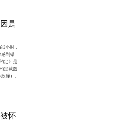
传因是
前3小时，
都感到错
约定》是
约定截图
钟欣潼）、
，被怀