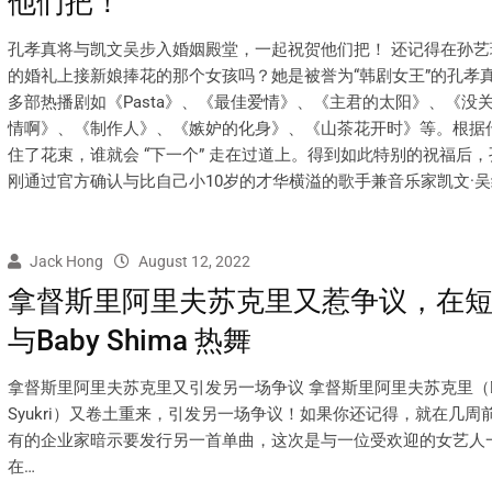
他们把！
孔孝真将与凯文吴步入婚姻殿堂，一起祝贺他们把！ 还记得在孙艺
的婚礼上接新娘捧花的那个女孩吗？她是被誉为“韩剧女王”的孔孝
多部热播剧如《Pasta》、《最佳爱情》、《主君的太阳》、《没
情啊》、《制作人》、《嫉妒的化身》、《山茶花开时》等。根据
住了花束，谁就会 “下一个” 走在过道上。得到如此特别的祝福后
刚通过官方确认与比自己小10岁的才华横溢的歌手兼音乐家凯文·吴
Jack Hong
August 12, 2022
拿督斯里阿里夫苏克里又惹争议，在
与Baby Shima 热舞
拿督斯里阿里夫苏克里又引发另一场争议 拿督斯里阿里夫苏克里（Datuk
Syukri）又卷土重来，引发另一场争议！如果你还记得，就在几周
有的企业家暗示要发行另一首单曲，这次是与一位受欢迎的女艺人
在…